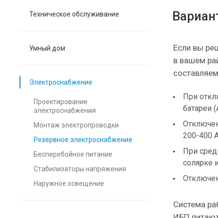
Вариан
Техническое обслуживание
Если вы ре
Умный дом
в вашем ра
составляем
Электроснабжение
При откл
Проектирование
батареи (
электроснабжения
Отключен
Монтаж электропроводки
200-400 А
Резервное электроснабжение
При сред
Бесперебойное питание
солярке 
Стабилизаторы напряжения
Отключен
Наружное освещение
Система ра
ИБП питают