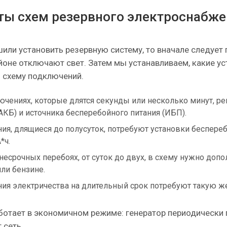
ты схем резервного электроснабже
шили установить резервную систему, то вначале следует 
йоне отключают свет. Затем мы устанавливаем, какие у
 схему подключений.
ючениях, которые длятся секунды или несколько минут, р
АКБ) и источника бесперебойного питания (ИБП).
ия, длящиеся до полусуток, потребуют установки беспере
*ч.
несрочных перебоях, от суток до двух, в схему нужно доп
или бензине.
ия электричества на длительный срок потребуют такую же
ботает в экономичном режиме: генератор периодически
 сеть.