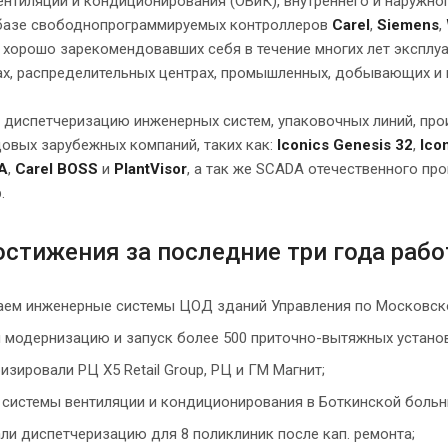
ентиляции и кондиционирования (ОВиК), внутреннего и наружн
базе свободнопрограммируемых контроллеров
Carel
,
Siemens
,
, хорошо зарекомендовавших себя в течение многих лет эксплуа
ах, распределительных центрах, промышленных, добывающих и
 диспетчеризацию инженерных систем, упаковочных линий, про
овых зарубежных компаний, таких как:
Iconics Genesis 32
,
Ico
A
,
Carel BOSS
и
PlantVisor
, а так же SCADA отечественного пр
.
стижения за последние три года раб
ем инженерные системы ЦОД зданий Управления по Московско
 модернизацию и запуск более 500 приточно-вытяжных устано
изировали РЦ X5 Retail Group, РЦ и ГМ Магнит;
 системы вентиляции и кондиционирования в Боткинской больн
ли диспетчеризацию для 8 поликлиник после кап. ремонта;