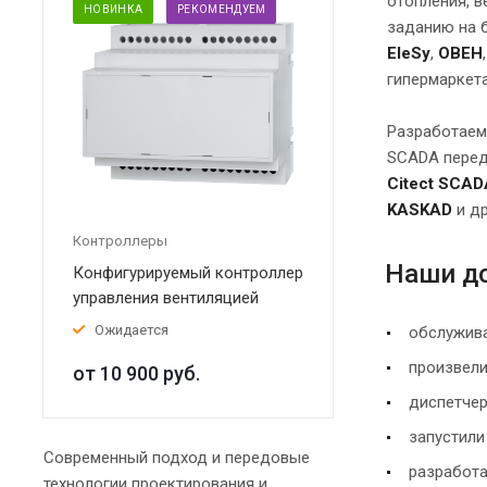
отопления, в
НОВИНКА
РЕКОМЕНДУЕМ
заданию на 
EleSy
,
ОВЕН
гипермаркет
Разработаем
SCADA перед
Citect SCAD
KASKAD
и др
Контроллеры
Наши до
Конфигурируемый контроллер
управления вентиляцией
Ожидается
обслужива
произвели
от 10 900
руб.
диспетчер
запустили
Современный подход и передовые
разработа
технологии проектирования и