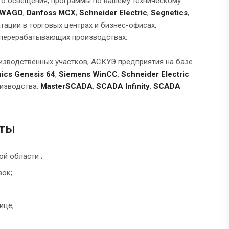
ого освещения, программы по вашему техническому
WAGO
,
Danfoss MCX
,
Schneider Electric
,
Segnetics
,
тации в торговых центрах и бизнес-офисах,
 перерабатывающих производствах.
изводственных участков, АСКУЭ предприятия на базе
nics Genesis 64
,
Siemens WinCC
,
Schneider Electric
оизводства:
Master
SCADA
,
SCADA Infinity
,
SCADA
оты
й области ;
вок;
ице;